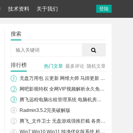
件
技术资料
关于我们
登陆
搜索
排行榜
热门文章
最多评论
随机文章
无盘万用包 云更新 网维大师 马蹄更新 易乐游 WIN10 WIN11万用包
网吧影视特权 全网VIP视频解析永久免费版
腾飞远程电脑出租管理系统 电脑机房管理 计时 计费 监控 用户管理软件
Radmin3.5.2完美破解版
腾飞_文件卫士 无盘游戏强推拦截 各类无盘 游戏强推拦截 无盘游戏文件拦截
Win7 Win10 Win11 纯净优化版系统 机房专用系统