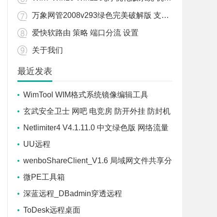
万象网管2008v293绿色完美破解版 支持WIN7/WIN10/WIN11
爱快软路由 策略 端口分流 设置
关于我们
最近发表
WimTool WIM格式系统镜像编辑工具
玄武安全卫士 网吧 电竞房 防开外挂 防封机
器码 防盗号 防御软件
Netlimiter4 V4.1.11.0 中文绿色版 网络流量
控制软件
UU远程
wenboShareClient_V1.6 局域网文件共享分
享工具
微PE工具箱
深蓝远程_DBadmin穿透远程
ToDesk远程桌面