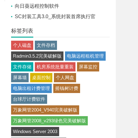
向日葵远程控制软件
SC封装工具3.0_系统封装首席执行官
标签列表
个人磁盘
文件存档
Radmin3.5.2完美破解版
电脑远程租机管理
文件存储
机房系统批量重装
屏幕监控
屏幕墙
桌面控制
个人网盘
电脑出租计费管理
摇钱树计费
台球厅计费软件
万象网管2004_V940完美破解版
万象网管2008_v293绿色完美破解版
Windows Server 2003