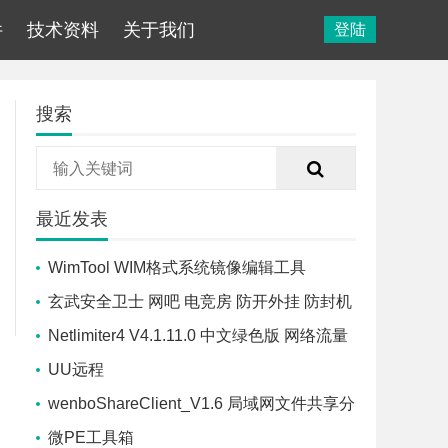
件
技术资料
关于我们
登陆
搜索
最近发表
WimTool WIM格式系统镜像编辑工具
玄武安全卫士 网吧 电竞房 防开外挂 防封机
器码 防盗号 防御软件
Netlimiter4 V4.1.11.0 中文绿色版 网络流量
控制软件
UU远程
wenboShareClient_V1.6 局域网文件共享分
享工具
微PE工具箱