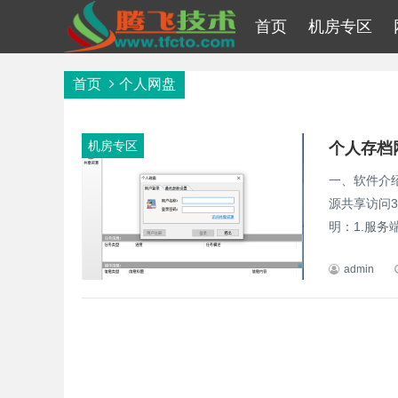
首页
机房专区
首页
个人网盘
机房专区
个人存档
一、软件介
源共享访问
明：1.服务
admin