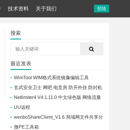
件
技术资料
关于我们
登陆
搜索
最近发表
WimTool WIM格式系统镜像编辑工具
玄武安全卫士 网吧 电竞房 防开外挂 防封机
器码 防盗号 防御软件
Netlimiter4 V4.1.11.0 中文绿色版 网络流量
控制软件
UU远程
wenboShareClient_V1.6 局域网文件共享分
享工具
微PE工具箱