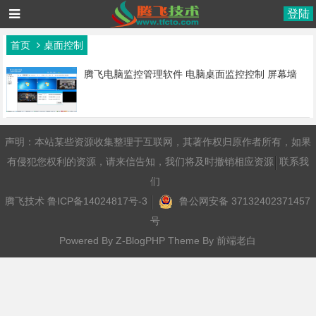
登陆
首页
桌面控制
腾飞电脑监控管理软件 电脑桌面监控控制 屏幕墙
声明：本站某些资源收集整理于互联网，其著作权归原作者所有，如果
有侵犯您权利的资源，请来信告知，我们将及时撤销相应资源
联系我
们
腾飞技术
鲁ICP备14024817号-3
鲁公网安备 37132402371457
号
Powered By
Z-BlogPHP
Theme By
前端老白